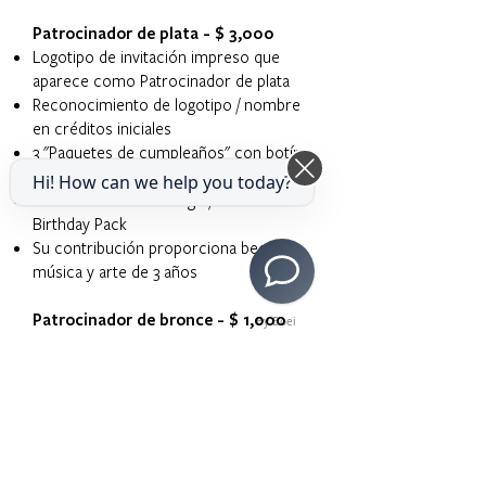
Patrocinador de plata - $ 3,000
Logotipo de invitación impreso que
aparece como Patrocinador de plata
Reconocimiento de logotipo / nombre
en créditos iniciales
3 "Paquetes de cumpleaños" con botín
conmemorativo enviado a sus invitados
Hi! How can we help you today?
Reconocimiento de logo / nombre en
Birthday Pack
Su contribución proporciona becas de
música y arte de 3 años
Patrocinador de bronce - $ 1,000
By Boei
Logotipo de invitación impreso que
aparece como patrocinador de bronce
Reconocimiento de logotipo / nombre
en créditos iniciales
1 "Paquete de cumpleaños" con botín
conmemorativo enviado por correo