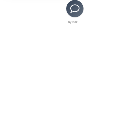
Formas de apoyar a
LAMusArt
By Boei
La Escuela de Música y Arte de Los
Ángeles (LAMusArt) es una organización
artística sin fines de lucro 501(c)(3) cuya
misión es ofrecer a la comunidad del este
de Los Ángeles, principalmente a su
población de estudiantes de primaria y
secundaria, un acceso equitativo y
asequible a programas de educación
artística multidisciplinarios.
Donar