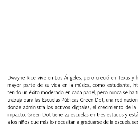
Home
Sobre Nosotros
Programas
Registrarse
No
Dwayne Rice vive en Los Ángeles, pero creció en Texas y h
mayor parte de su vida en la música, como estudiante, i
tenido un éxito moderado en cada papel, pero nunca se ha 
trabaja para las Escuelas Públicas Green Dot, una red nacion
donde administra los activos digitales, el crecimiento de 
impacto. Green Dot tiene 22 escuelas en tres estados y est
a los niños que más lo necesitan a graduarse de la escuela sec