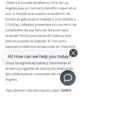
 Únase a la Escuela de Música y Arte de Los 
Ángeles para un concierto benéfico especial en 
vivo. A medida que nuestra recaudación de 
fondos de gala anual se traslade a 2021 debido a 
COVID19, LAMusArt presentará un concierto de 
cumpleaños de una hora de duración para 
recaudar fondos para becas de música y arte 
para los jóvenes de Eastside. El concierto 
especial contará con actuaciones de Charlotte 
Mary Wen, estudiantes solistas de LAMusArt y una 
Hi! How can we help you today?
noche de sentimientos y apoyo compartidos. 
Todos los ingresos apoyarán y mantendrán el 
acceso a programas de educación artística de 
alta calidad para la comunidad del este de Los 
Ángeles. 
 Para obtener más información, visite nuestra 
By Boei
página 
aquí.
Share This Event