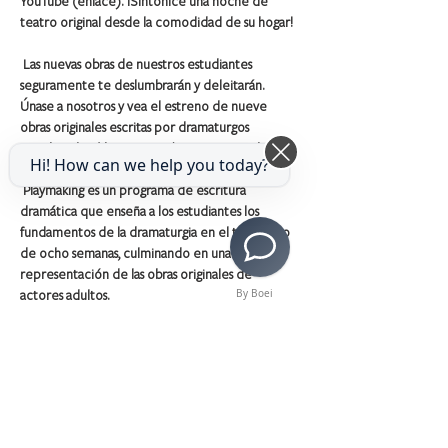
YouTube (enlace). ¡Sintonice una noche de 
teatro original desde la comodidad de su hogar!
Las nuevas obras de nuestros estudiantes 
seguramente te deslumbrarán y deleitarán. 
Únase a nosotros y vea el estreno de nueve 
obras originales escritas por dramaturgos 
estudiantiles (de 9 a 11 años) e interpretadas y 
Hi! How can we help you today?
dirigidas por artistas adultos.
Playmaking es un programa de escritura 
dramática que enseña a los estudiantes los 
fundamentos de la dramaturgia en el transcurso 
de ocho semanas, culminando en una 
representación de las obras originales de 
actores adultos.
By Boei
Share This Event