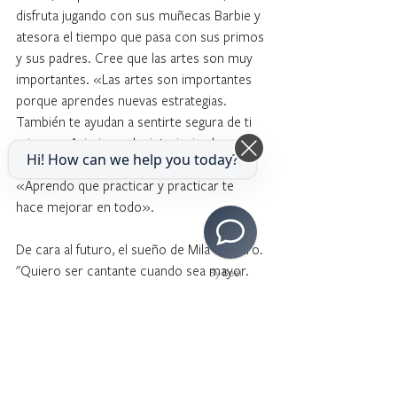
disfruta jugando con sus muñecas Barbie y 
atesora el tiempo que pasa con sus primos 
y sus padres. Cree que las artes son muy 
importantes. «Las artes son importantes 
porque aprendes nuevas estrategias. 
También te ayudan a sentirte segura de ti 
misma». Asimismo, ha interiorizado una de 
Hi! How can we help you today?
las mayores lecciones de la música: 
«Aprendo que practicar y practicar te 
hace mejorar en todo».
De cara al futuro, el sueño de Mila es claro. 
"Quiero ser cantante cuando sea mayor. 
By Boei
Quiero ser como Taylor Swift. Ella canta y 
toca el piano". Cada semana se acerca más 
a su meta. "Estoy orgullosa de aprender 
cosas nuevas cada semana en mis clases 
de piano y arte". Y a cualquiera que esté 