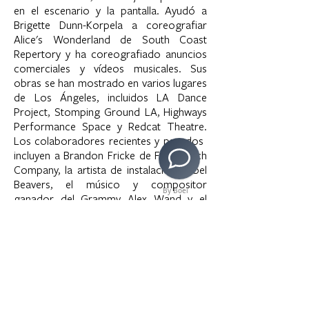
en el escenario y la pantalla. Ayudó a
Brigette Dunn-Korpela a coreografiar
Alice's Wonderland de South Coast
Repertory y ha coreografiado anuncios
comerciales y vídeos musicales. Sus
obras se han mostrado en varios lugares
de Los Ángeles, incluidos LA Dance
Project, Stomping Ground LA, Highways
Performance Space y Redcat Theatre.
Los colaboradores recientes y pasados ​​
incluyen a Brandon Fricke de Free Lunch
Company, la artista de instalación Isabel
Beavers, el músico y compositor
By Boei
ganador del Grammy Alex Wand y el
compositor Jaco Wong del Coro C3LA.
Sus créditos comerciales y de video
incluyen Starbucks®, NESTLE® PURE
LIFE®, ATHLETA®, CA Milk, Ian Asher,
Solange, Malynda Hale, Fyohna y James
Benton, entre otros.