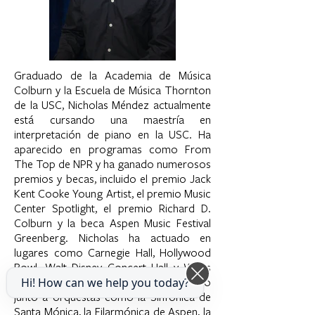
Graduado de la Academia de Música
Colburn y la Escuela de Música Thornton
de la USC, Nicholas Méndez actualmente
está cursando una maestría en
interpretación de piano en la USC. Ha
aparecido en programas como From
The Top de NPR y ha ganado numerosos
premios y becas, incluido el premio Jack
Kent Cooke Young Artist, el premio Music
Center Spotlight, el premio Richard D.
Colburn y la beca Aspen Music Festival
Greenberg. Nicholas ha actuado en
lugares como Carnegie Hall, Hollywood
Bowl, Walt Disney Concert Hall y Wallis
Annenberg Center. También ha tocado
Hi! How can we help you today?
junto a orquestas como la Sinfónica de
Santa Mónica, la Filarmónica de Aspen, la