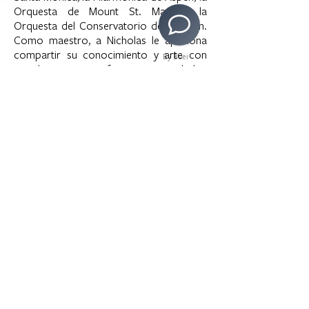
Orquesta de Mount St. Mary y la
Orquesta del Conservatorio de Colburn.
Como maestro, a Nicholas le apasiona
compartir su conocimiento y arte con
By Boei
sus alumnos y se esfuerza por ayudarlos
a alcanzar su máximo potencial musical y
artístico.
>
Copyright © 2020 LAMusArt. All Rights Reserved