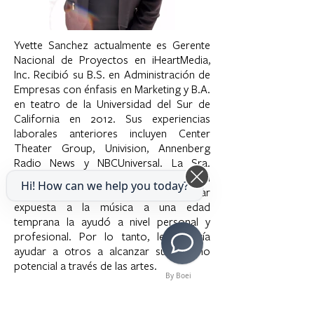
Yvette Sanchez actualmente es Gerente
Nacional de Proyectos en iHeartMedia,
Inc. Recibió su B.S. en Administración de
Empresas con énfasis en Marketing y B.A.
en teatro de la Universidad del Sur de
California en 2012. Sus experiencias
laborales anteriores incluyen Center
Theater Group, Univision, Annenberg
Radio News y NBCUniversal. La Sra.
Sánchez siempre ha expresado su pasión
Hi! How can we help you today?
por las artes y realmente cree que estar
expuesta a la música a una edad
temprana la ayudó a nivel personal y
profesional. Por lo tanto, le gustaría
ayudar a otros a alcanzar su máximo
potencial a través de las artes.
By Boei