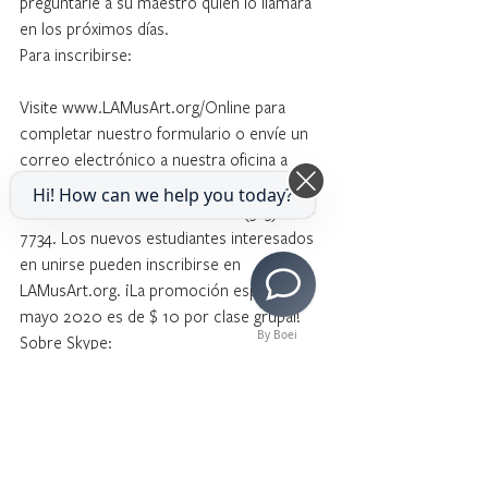
preguntarle a su maestro quién lo llamará 
en los próximos días.
Para inscribirse:
Visite www.LAMusArt.org/Online para 
completar nuestro formulario o envíe un 
correo electrónico a nuestra oficina a 
ASanon@LAMusArt.org. Nuestras líneas 
Hi! How can we help you today?
telefónicas abren a las 10 am al (323) 262-
7734. Los nuevos estudiantes interesados ​​
en unirse pueden inscribirse en 
LAMusArt.org. ¡La promoción especial de 
mayo 2020 es de $ 10 por clase grupal!
By Boei
Sobre Skype:
Skype es una plataforma de 
videoconferencia fácil de usar que permite 
a nuestros artistas docentes ver a sus 
estudiantes y a un grupo de estudiantes 