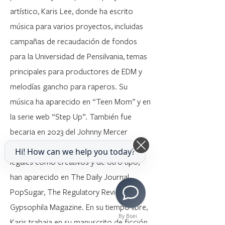
artístico, Karis Lee, donde ha escrito
música para varios proyectos, incluidas
campañas de recaudación de fondos
para la Universidad de Pensilvania, temas
principales para productores de EDM y
melodías gancho para raperos. Su
música ha aparecido en “Teen Mom” y en
la serie web “Step Up”. También fue
becaria en 2023 del Johnny Mercer
Songwriters Project. Sus escritos, tanto
Hi! How can we help you today?
legales como creativos y de otro tipo,
han aparecido en The Daily Journal,
PopSugar, The Regulatory Review y
Gypsophila Magazine. En su tiempo libre,
By Boei
Karis trabaja en su manuscrito de ficción,