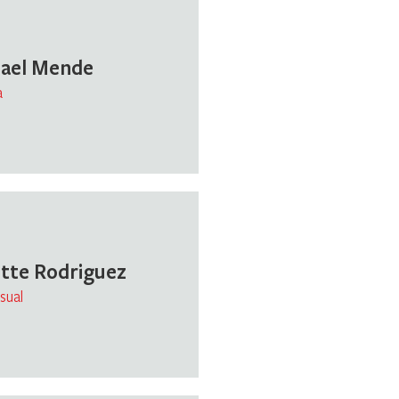
ael Mende
a
tte Rodriguez
sual