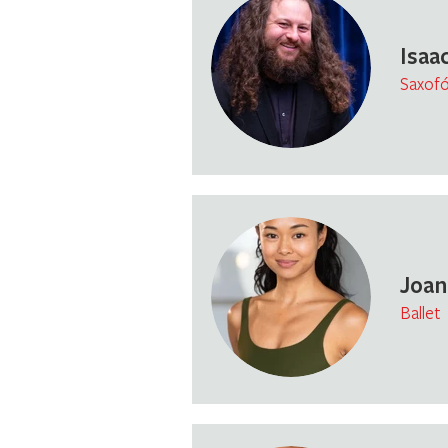
Isaa
Saxofó
Joan
Ballet