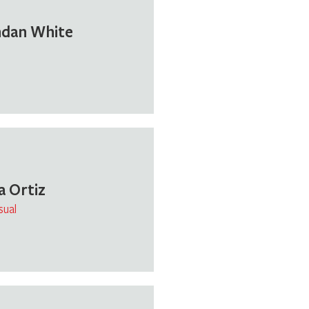
dan White
a Ortiz
sual