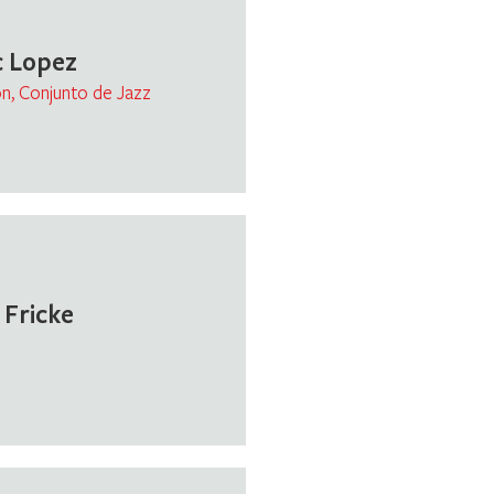
c Lopez
n, Conjunto de Jazz
 Fricke