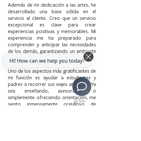
Además de mi dedicación a las artes, he
desarrollado una base sólida en el
servicio al cliente. Creo que un servicio
excepcional es clave para crear
experiencias positivas y memorables. Mi
experiencia me ha preparado para
comprender y anticipar las necesidades
de los demás, garantizando un ambiente
acogedor y de apoyo para todos.
Hi! How can we help you today?
Uno de los aspectos más gratificantes de
mi función es ayudar a estudiantes y
padres a recorrer sus viajes artísticos. Ya
sea enseñando, asesorando o
simplemente ofreciendo orientación, me
By Boei
siento inmensamente orgulloso de
contribuir a su desarrollo. Ser testigo de
su entusiasmo y crecimiento a medida
que exploran sus talentos refuerza mi
creencia en la importancia de la
educación artística para formar