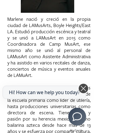
Marlene nació y creció en la propia
ciudad de LAMusArts, Boyle Heights/East
LA. Estudió producción escénica y teatral
y se unió a LAMusArt en 2015 como
Coordinadora de Camp MusArt, ese
mismo año se unió al personal de
LAMusArt como Asistente Administrativa
y ha asistido en varios recitales de danza,
conciertos de música y eventos anuales
de LAMuArt.
Marlene siempre ha tenido amor por las
Hi! How can we help you today?
artes, desde producciones musicales de
la escuela primaria como líder de utilería,
hasta producciones universitarias como
directora de escena. Tiene amor y
pasión por su herencia mexicana como
bailarina azteca desde hace más de 13
años y se esfuerza por compartir cultura,
By Boei