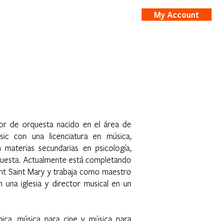
My Account
nts
Shop
or de orquesta nacido en el área de
c con una licenciatura en música,
 materias secundarias en psicología,
orquesta. Actualmente está completando
unt Saint Mary y trabaja como maestro
n una iglesia y director musical en un
nica, música para cine y música para