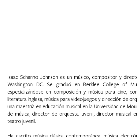
Home
About
Programs
Register
News
Eve
n
Isaac Schanno Johnson es un músico, compositor y direct
Washington DC. Se graduó en Berklee College of Musi
especializándose en composición y música para cine, con
literatura inglesa, música para videojuegos y dirección de 
una maestría en educación musical en la Universidad de Mo
de música, director de orquesta juvenil, director musical e
teatro juvenil.
Ha escrito música clásica contemporánea, música electró