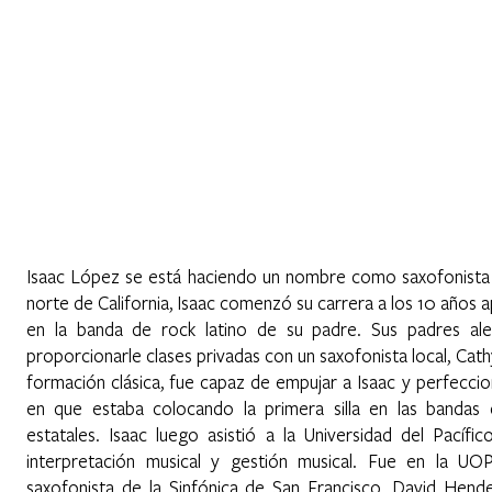
Home
About
Programs
Register
News
Eve
Isaac López se está haciendo un nombre como saxofonista cl
norte de California, Isaac comenzó su carrera a los 10 años 
en la banda de rock latino de su padre. Sus padres alen
proporcionarle clases privadas con un saxofonista local, Cathy
formación clásica, fue capaz de empujar a Isaac y perfeccio
en que estaba colocando la primera silla en las bandas
estatales. Isaac luego asistió a la Universidad del Pacífi
interpretación musical y gestión musical. Fue en la U
saxofonista de la Sinfónica de San Francisco, David Hende