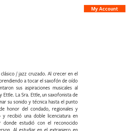
My Account
nts
Shop
ásico / jazz cruzado. Al crecer en el
aprendiendo a tocar el saxofón de oído
taron sus aspiraciones musicales al
 Ettle. La Sra. Ettle, un saxofonista de
nar su sonido y técnica hasta el punto
 de honor del condado, regionales y
co y recibió una doble licenciatura en
OP donde estudió con el reconocido
rson. Al estudiar en el extranjero en