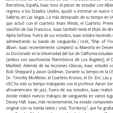
Barcelona, ​​España, Isaac tuvo el placer de estudiar con Alber
regreso a los Estados Unidos, ayudó a estrenar un nuevo t
Salleras, en Las Vegas. Lo más destacado de su tiempo en UOP
que actuó con el cuarteto Imani Winds, el Cuarteto Prem
saxofón de San Francisco. Isaac también tenía el título de dir
Alpha Sinfonia. Fuera de sus estudios, Isaac estaba haciendo
administrando su banda de vanguardia / rock, "Ship of Foo
álbum. Isaac recientemente completó su Maestría en Dese
su Doctorado en la Universidad del Sur de California estudi
(ambos son saxofonistas filarmónicos de Los Ángeles), el D
Maxfield. Además de las lecciones clásicas, Isaac estudió 
Bob Sheppard y Jason Goldman. Durante su tiempo en la USC,
Dr. Timothy McAllister, el Cuarteto Kronos, el Dr. Eric La
USC ha sido su tiempo trabajando con el profesor Aaron Se
afroamericano de jazz. Fuera de sus estudios, Isaac reali
donde realizó nuevos trabajos de vanguardia en varios lug
Disney Hall. Isaac, más recientemente, ha estado componien
original con su banda latina / soul, "Korduroy", que ha grab