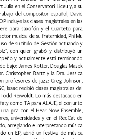
t Julia en el Conservatori Liceu y, a su
rabajo del compositor español, David
 incluye las clases magistrales en las
iere para saxofón y el Cuarteto para
ector musical de su fraternidad, Phi Mu
 uso de su título de Gestión actuando y
lz", con quien grabó y distribuyó un
mpeño y actualmente está terminando
ando bajo: James Rotter, Douglas Masek
r. Christopher Bartz y la Dra. Jessica
con profesores de jazz: Greg Johnson,
 Isaac recibió clases magistrales del
u y Todd Reiwoldt. Lo más destacado en
rfaty como TA para ALAJE, el conjunto
zó una gira con el Hear Now Ensemble,
ares, universidades y en el RedCat de
do, arreglando e interpretando música
ado un EP, abrió un festival de música