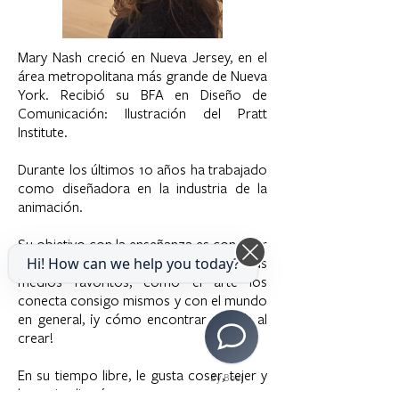
Mary Nash creció en Nueva Jersey, en el
área metropolitana más grande de Nueva
York. Recibió su BFA en Diseño de
Comunicación: Ilustración del Pratt
Institute.
Durante los últimos 10 años ha trabajado
como diseñadora en la industria de la
animación.
Su objetivo con la enseñanza es conectar
a los niños con el arte detrás de sus
Hi! How can we help you today?
medios favoritos, cómo el arte los
conecta consigo mismos y con el mundo
en general, ¡y cómo encontrar alegría al
crear!
En su tiempo libre, le gusta coser, tejer y
By Boei
hacer jardinería.