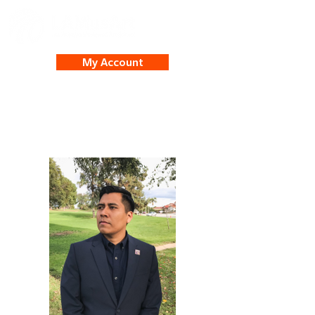
My Account
Eduardo Garfias