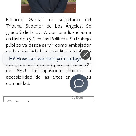
Eduardo Garfias es secretario del
Tribunal Superior de Los Ángeles. Se
graduó de la UCLA con una licenciatura
en Historia y Ciencias Políticas. Su trabajo
público va desde servir como embajador
de la comunidad, un coeditor en jefe de
un tribunal publicó el boletín y un
Hi! How can we help you today?
delegado de la Unión para el Local 721
de SEIU. Le apasiona difundir la
accesibilidad de las artes en toda su
comunidad.
By Boei