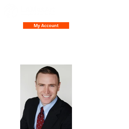
My Account
Jack McMorrow