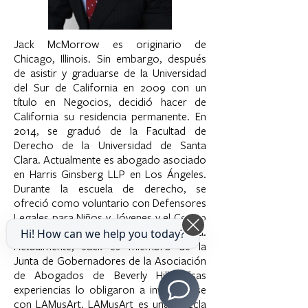
Jack McMorrow es originario de
Chicago, Illinois. Sin embargo, después
de asistir y graduarse de la Universidad
del Sur de California en 2009 con un
título en Negocios, decidió hacer de
California su residencia permanente. En
2014, se graduó de la Facultad de
Derecho de la Universidad de Santa
Clara. Actualmente es abogado asociado
en Harris Ginsberg LLP en Los Ángeles.
Durante la escuela de derecho, se
ofreció como voluntario con Defensores
Legales para Niños y Jóvenes y el Centro
Harriett Buhai de Derecho de Familia.
Hi! How can we help you today?
Actualmente, Jack es miembro de la
Junta de Gobernadores de la Asociación
de Abogados de Beverly Hills. Esas
experiencias lo obligaron a involucrarse
con LAMusArt. LAMusArt es una mezcla