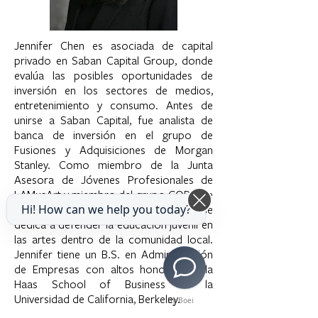
Jennifer Chen es asociada de capital
privado en Saban Capital Group, donde
evalúa las posibles oportunidades de
inversión en los sectores de medios,
entretenimiento y consumo. Antes de
unirse a Saban Capital, fue analista de
banca de inversión en el grupo de
Fusiones y Adquisiciones de Morgan
Stanley. Como miembro de la Junta
Asesora de Jóvenes Profesionales de
LAMusArt y miembro del grupo CODA de
la Filarmónica de Los Ángeles, Jennifer se
Hi! How can we help you today?
dedica a defender la educación juvenil en
las artes dentro de la comunidad local.
Jennifer tiene un B.S. en Administración
de Empresas con altos honores de la
Haas School of Business de la
Universidad de California, Berkeley.
By Boei