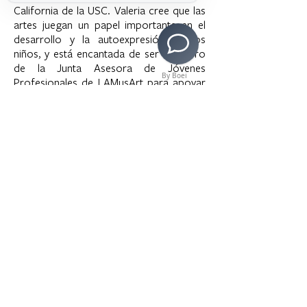
California de la USC. Valeria cree que las
artes juegan un papel importante en el
desarrollo y la autoexpresión de los
niños, y está encantada de ser miembro
de la Junta Asesora de Jóvenes
By Boei
Profesionales de LAMusArt para apoyar
el acceso a las artes dentro de la
comunidad local.
>
Copyright © 2020 LAMusArt. All Rights Reserved