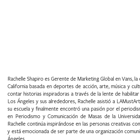
Home
About
Programs
Register
News
Eve
piro
Rachelle Shapiro es Gerente de Marketing Global en Vans, la
California basada en deportes de acción, arte, música y cult
contar historias inspiradoras a través de la lente de habilitar
Los Ángeles y sus alrededores, Rachelle asistió a LAMustAr
su escuela y finalmente encontró una pasión por el periodi
en Periodismo y Comunicación de Masas de la Universidad
Rachelle continúa inspirándose en las personas creativas con
y está emocionada de ser parte de una organización comunit
Ángeles.